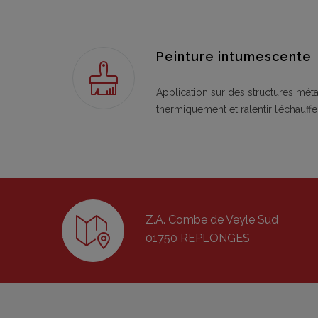
Peinture intumescente
Application sur des structures méta
thermiquement et ralentir l’échauffe
Z.A. Combe de Veyle Sud
01750 REPLONGES