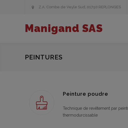
Z.A. Combe de Veyle Sud, 01750 REPLONGES
Manigand SAS
PEINTURES
Peinture poudre
Technique de revêtement par pein
thermodurcissable